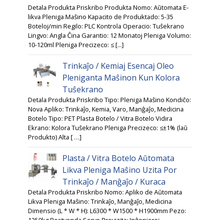
Detala Produkta Priskribo Produkta Nomo: Aŭtomata E-
likva Pleniga Maŝino Kapacito de Produktado: 5-35
Boteloj/min Regilo: PLC Kontrola Operacio: Tuŝekrano
Lingvo: Angla Ĉina Garantio: 12 Monatoj Pleniga Volumo:
10-120ml Pleniga Precizeco: ≤ [...]
Trinkaĵo / Kemiaj Esencaj Oleo
Pleniganta Maŝinon Kun Kolora
Tuŝekrano
Detala Produkta Priskribo Tipo: Pleniga Maŝino Kondiĉo:
Nova Apliko: Trinkaĵo, Kemia, Varo, Manĝaĵo, Medicina
Botelo Tipo: PET Plasta Botelo / Vitra Botelo Vidira
Ekrano: Kolora Tuŝekrano Pleniga Precizeco: ≤±1% (laŭ
Produkto) Alta [ …]
Plasta / Vitra Botelo Aŭtomata
Likva Pleniga Maŝino Uzita Por
Trinkaĵo / Manĝaĵo / Kuraca
Detala Produkta Priskribo Nomo: Apliko de Aŭtomata
Likva Pleniga Maŝino: Trinkaĵo, Manĝaĵo, Medicina
Dimensio (L * W * H): L6300 * W1500 * H1900mm Pezo: