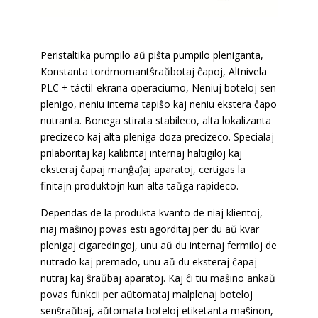
Peristaltika pumpilo aŭ piŝta pumpilo pleniganta,
Konstanta tordmomantŝraŭbotaj ĉapoj, Altnivela
PLC + táctil-ekrana operaciumo, Neniuj boteloj sen
plenigo, neniu interna tapiŝo kaj neniu ekstera ĉapo
nutranta. Bonega stirata stabileco, alta lokalizanta
precizeco kaj alta pleniga doza precizeco. Specialaj
prilaboritaj kaj kalibritaj internaj haltigiloj kaj
eksteraj ĉapaj manĝaĵaj aparatoj, certigas la
finitajn produktojn kun alta taŭga rapideco.
Dependas de la produkta kvanto de niaj klientoj,
niaj maŝinoj povas esti agorditaj per du aŭ kvar
plenigaj cigaredingoj, unu aŭ du internaj fermiloj de
nutrado kaj premado, unu aŭ du eksteraj ĉapaj
nutraj kaj ŝraŭbaj aparatoj. Kaj ĉi tiu maŝino ankaŭ
povas funkcii per aŭtomataj malplenaj boteloj
senŝraŭbaj, aŭtomata boteloj etiketanta maŝinon,