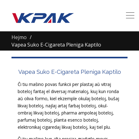
Hejmo
Vapea Suko E-Cigareta Pleniga Kaptilo
Vapea Suko E-Cigareta Pleniga Kaptilo
Ĉi tiu maŝino povas funkcii per plastaj aŭ vitraj
boteloj faritaj el diversaj materialoj, kiuj kun ronda
aŭ oliva formo, kiel ekzemple okulaj boteloj, buŝaj
likvaj boteloj, najlaj artaj farbaj boteloj, okul-
ombraj likvaj boteloj, pharma ampoleaj boteloj,
parfumaj boteloj, planta esenco boteloj,
elektronikaj cigaredaj likvaj boteloj, kaj tiel plu.
Ĉi tiu maŝino kun alta preciza gradigilo movis