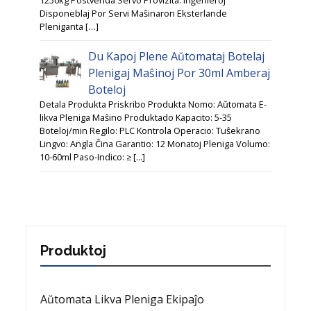
1250kg Postvenda Servo Provizita: Inĝenieroj
Disponeblaj Por Servi Maŝinaron Eksterlande
Pleniganta […]
Du Kapoj Plene Aŭtomataj Botelaj
Plenigaj Maŝinoj Por 30ml Amberaj
Boteloj
Detala Produkta Priskribo Produkta Nomo: Aŭtomata E-
likva Pleniga Maŝino Produktado Kapacito: 5-35
Boteloj/min Regilo: PLC Kontrola Operacio: Tuŝekrano
Lingvo: Angla Ĉina Garantio: 12 Monatoj Pleniga Volumo:
10-60ml Paso-Indico: ≥ [...]
Produktoj
Aŭtomata Likva Pleniga Ekipaĵo