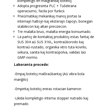
kompletigo en malgrandaj boteloj.
Adopta progresinta PLC + Tuŝekrana
operaciumo, facila por funkcii.
Pneŭmatikaj mekanikaj manoj portas la
internajn haltojn kaj eksterajn ĉapojn, bonegan
stabilecon kaj altan precizecon.
Tre malalta bruo, malalta energia konsumado.
La partoj de kontaktaj produktoj estas faritaj de
SUS 304 aŭ SUS 316L, kontraŭkorodo kaj
kontraŭ-rustado, organika vitro tuta kovrilo,
sekura, sanita kaj kontraŭpolva, validas laŭ
GMP-normo.
Laboranta procedo:
-Empaj boteloj malŝraŭbantaj (Aŭ vibra bola
manĝilo)
-Empiritaj boteloj eniras rotacian kameron
-Likida kompletigo-Interna stopper nutrado kaj
premado