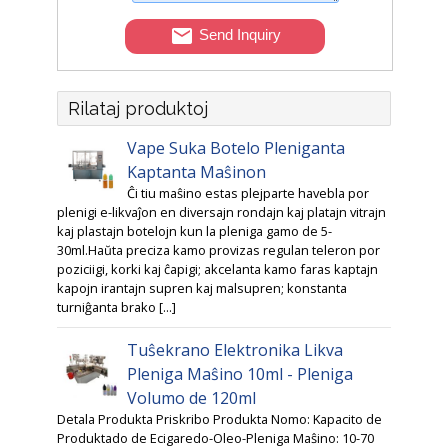
Send Inquiry
Rilataj produktoj
Vape Suka Botelo Pleniganta
Kaptanta Maŝinon
Ĉi tiu maŝino estas plejparte havebla por
plenigi e-likvaĵon en diversajn rondajn kaj platajn vitrajn
kaj plastajn botelojn kun la pleniga gamo de 5-
30ml.Haŭta preciza kamo provizas regulan teleron por
poziciigi, korki kaj ĉapigi; akcelanta kamo faras kaptajn
kapojn irantajn supren kaj malsupren; konstanta
turniĝanta brako [...]
Tuŝekrano Elektronika Likva
Pleniga Maŝino 10ml - Pleniga
Volumo de 120ml
Detala Produkta Priskribo Produkta Nomo: Kapacito de
Produktado de Ecigaredo-Oleo-Pleniga Maŝino: 10-70