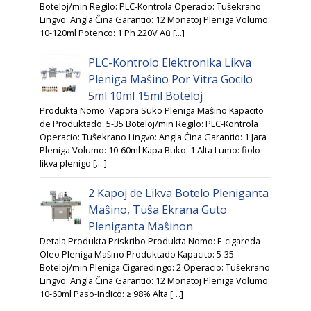
Boteloj/min Regilo: PLC-Kontrola Operacio: Tuŝekrano
Lingvo: Angla Ĉina Garantio: 12 Monatoj Pleniga Volumo:
10-120ml Potenco: 1 Ph 220V Aŭ [...]
PLC-Kontrolo Elektronika Likva
Pleniga Maŝino Por Vitra Gocilo
5ml 10ml 15ml Boteloj
Produkta Nomo: Vapora Suko Pleniga Maŝino Kapacito
de Produktado: 5-35 Boteloj/min Regilo: PLC-Kontrola
Operacio: Tuŝekrano Lingvo: Angla Ĉina Garantio: 1 Jara
Pleniga Volumo: 10-60ml Kapa Buko: 1 Alta Lumo: fiolo
likva plenigo [... ]
2 Kapoj de Likva Botelo Pleniganta
Maŝino, Tuŝa Ekrana Guto
Pleniganta Maŝinon
Detala Produkta Priskribo Produkta Nomo: E-cigareda
Oleo Pleniga Maŝino Produktado Kapacito: 5-35
Boteloj/min Pleniga Cigaredingo: 2 Operacio: Tuŝekrano
Lingvo: Angla Ĉina Garantio: 12 Monatoj Pleniga Volumo:
10-60ml Paso-Indico: ≥ 98% Alta […]