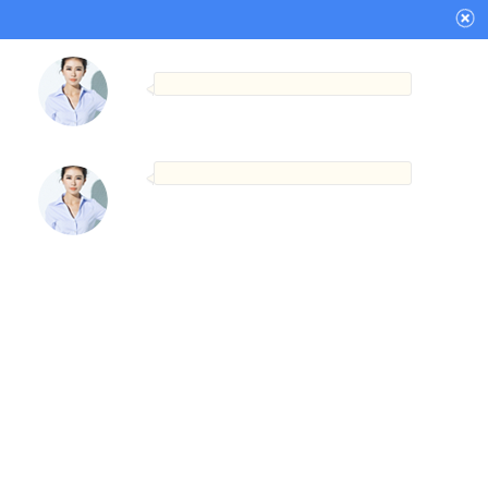
Kaptanta Maŝino
Botelo-Labelmaŝino
Kontakta Informo
Ŝanhaja BaZhou Industria Kompanio,
Ltd.
Tel: +86-21-34710825
Faksi: +86-21-34710825
WhatsApp: + 86-13621684178
Retpoŝto:
info@vkpak.com