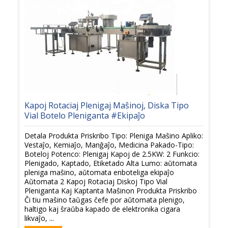
Kapoj Rotaciaj Plenigaj Maŝinoj, Diska Tipo
Vial Botelo Pleniganta #Ekipaĵo
Detala Produkta Priskribo Tipo: Pleniga Maŝino Apliko:
Vestaĵo, Kemiaĵo, Manĝaĵo, Medicina Pakado-Tipo:
Boteloj Potenco: Plenigaj Kapoj de 2.5KW: 2 Funkcio:
Plenigado, Kaptado, Etiketado Alta Lumo: aŭtomata
pleniga maŝino, aŭtomata enboteliga ekipaĵo
Aŭtomata 2 Kapoj Rotaciaj Diskoj Tipo Vial
Pleniganta Kaj Kaptanta Maŝinon Produkta Priskribo
Ĉi tiu maŝino taŭgas ĉefe por aŭtomata plenigo,
haltigo kaj ŝraŭba kapado de elektronika cigara
likvaĵo, ...