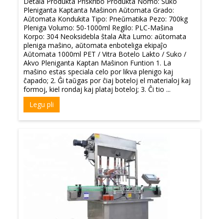
Detala Produkta Priskribo Produkta Nomo: Suko
Pleniganta Kaptanta Maŝinon Aŭtomata Grado:
Aŭtomata Kondukita Tipo: Pneŭmatika Pezo: 700kg
Pleniga Volumo: 50-1000ml Regilo: PLC-Maŝina
Korpo: 304 Neoksidebla ŝtala Alta Lumo: aŭtomata
pleniga maŝino, aŭtomata enboteliga ekipaĵo
Aŭtomata 1000ml PET / Vitra Botelo Lakto / Suko /
Akvo Pleniganta Kaptan Maŝinon Funtion 1. La
maŝino estas speciala celo por likva plenigo kaj
ĉapado; 2. Ĝi taŭgas por ĉiaj boteloj el materialoj kaj
formoj, kiel rondaj kaj plataj boteloj; 3. Ĉi tio ...
Legu pli