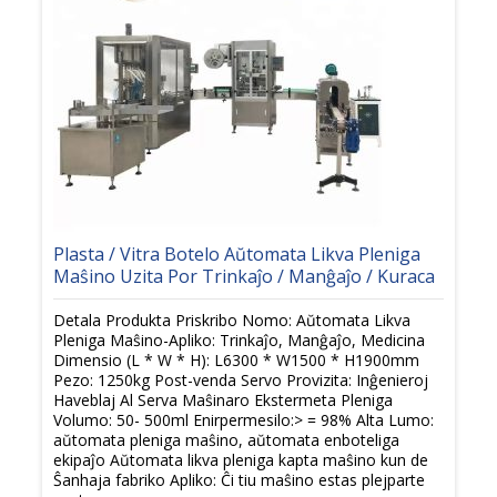
Plasta / Vitra Botelo Aŭtomata Likva Pleniga
Maŝino Uzita Por Trinkaĵo / Manĝaĵo / Kuraca
Detala Produkta Priskribo Nomo: Aŭtomata Likva
Pleniga Maŝino-Apliko: Trinkaĵo, Manĝaĵo, Medicina
Dimensio (L * W * H): L6300 * W1500 * H1900mm
Pezo: 1250kg Post-venda Servo Provizita: Inĝenieroj
Haveblaj Al Serva Maŝinaro Ekstermeta Pleniga
Volumo: 50- 500ml Enirpermesilo:> = 98% Alta Lumo:
aŭtomata pleniga maŝino, aŭtomata enboteliga
ekipaĵo Aŭtomata likva pleniga kapta maŝino kun de
Ŝanhaja fabriko Apliko: Ĉi tiu maŝino estas plejparte