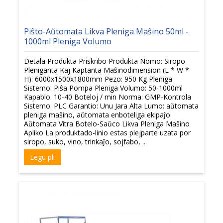
Piŝto-Aŭtomata Likva Pleniga Maŝino 50ml -
1000ml Pleniga Volumo
Detala Produkta Priskribo Produkta Nomo: Siropo
Pleniganta Kaj Kaptanta Maŝinodimension (L * W *
H): 6000x1500x1800mm Pezo: 950 Kg Pleniga
Sistemo: Piŝa Pompa Pleniga Volumo: 50-1000ml
Kapablo: 10-40 Boteloj / min Norma: GMP-Kontrola
Sistemo: PLC Garantio: Unu Jara Alta Lumo: aŭtomata
pleniga maŝino, aŭtomata enboteliga ekipaĵo
Aŭtomata Vitra Botelo-Saŭco Likva Pleniga Maŝino
Apliko La produktado-linio estas plejparte uzata por
siropo, suko, vino, trinkaĵo, sojfabo, ...
Legu pli