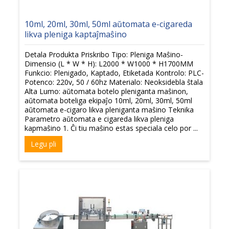
10ml, 20ml, 30ml, 50ml aŭtomata e-cigareda
likva pleniga kaptaĵmaŝino
Detala Produkta Priskribo Tipo: Pleniga Maŝino-
Dimensio (L * W * H): L2000 * W1000 * H1700MM
Funkcio: Plenigado, Kaptado, Etiketada Kontrolo: PLC-
Potenco: 220v, 50 / 60hz Materialo: Neoksidebla ŝtala
Alta Lumo: aŭtomata botelo pleniganta maŝinon,
aŭtomata boteliga ekipaĵo 10ml, 20ml, 30ml, 50ml
aŭtomata e-cigaro likva pleniganta maŝino Teknika
Parametro aŭtomata e cigareda likva pleniga
kapmaŝino 1. Ĉi tiu maŝino estas speciala celo por ...
Legu pli