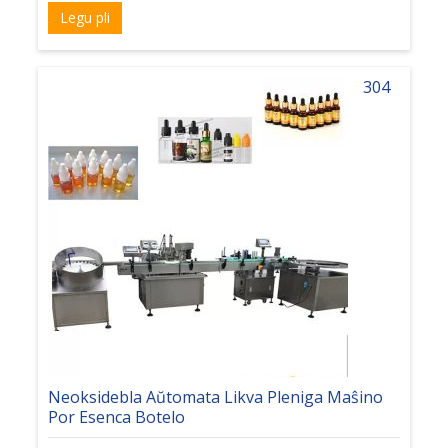
Legu pli
304
Neoksidebla Aŭtomata Likva Pleniga Maŝino
Por Esenca Botelo