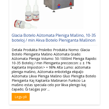
Glacia Botelo Aŭtomata Pleniga Maŝino, 10-35
boteloj / min Akva Botelo Pleniganta Maŝinon
Detala Produkta Priskribo Produkta Nomo: Glacia
Botelo Pleniganta Maŝino Aŭtomata Grado:
Aŭtomata Pleniga Volumo: 50-1000ml Pleniga Rapido:
10-35 Boteloj / min Pleniganta precizecon: ≤ ± 1%
Kaptanta Imposton:> = 98% Alta Lumo: aŭtomata
pleniga maŝino, Aŭtomata enboteliga ekipaĵo
Aŭtomata Likva Pleniga Maŝino Gluo Plenigita Botelo
Pleniganta Kaj Kaptanta Maŝinaron Funkcio La
maŝino estas speciala celo por likva plenigo kaj
ĉapado; Ĝi taŭgas por ...
Legu pli