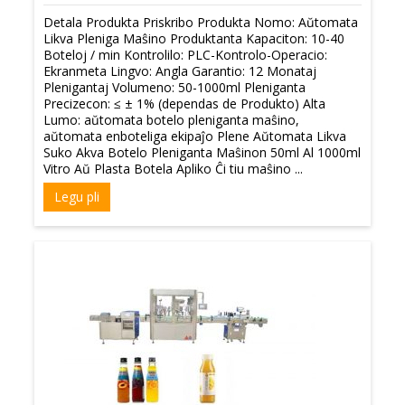
Detala Produkta Priskribo Produkta Nomo: Aŭtomata
Likva Pleniga Maŝino Produktanta Kapaciton: 10-40
Boteloj / min Kontrolilo: PLC-Kontrolo-Operacio:
Ekranmeta Lingvo: Angla Garantio: 12 Monataj
Plenigantaj Volumeno: 50-1000ml Pleniganta
Precizecon: ≤ ± 1% (dependas de Produkto) Alta
Lumo: aŭtomata botelo pleniganta maŝino,
aŭtomata enboteliga ekipaĵo Plene Aŭtomata Likva
Suko Akva Botelo Pleniganta Maŝinon 50ml Al 1000ml
Vitro Aŭ Plasta Botela Apliko Ĉi tiu maŝino ...
Legu pli