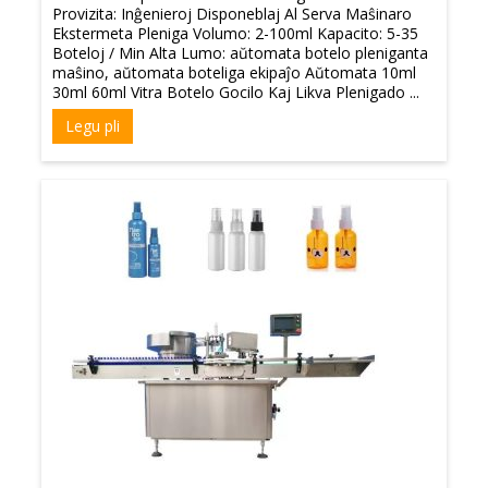
Provizita: Inĝenieroj Disponeblaj Al Serva Maŝinaro
Ekstermeta Pleniga Volumo: 2-100ml Kapacito: 5-35
Boteloj / Min Alta Lumo: aŭtomata botelo pleniganta
maŝino, aŭtomata boteliga ekipaĵo Aŭtomata 10ml
30ml 60ml Vitra Botelo Gocilo Kaj Likva Plenigado ...
Legu pli