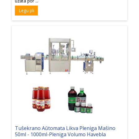
uzata por ...
Legu pli
Tuŝekrano Aŭtomata Likva Pleniga Maŝino
50ml - 1000ml-Pleniga Volumo Havebla