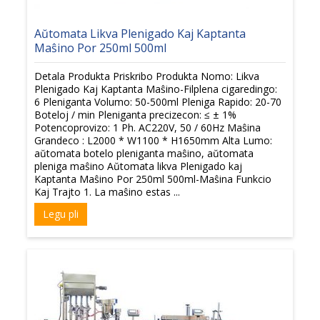
Aŭtomata Likva Plenigado Kaj Kaptanta
Maŝino Por 250ml 500ml
Detala Produkta Priskribo Produkta Nomo: Likva
Plenigado Kaj Kaptanta Maŝino-Filplena cigaredingo:
6 Pleniganta Volumo: 50-500ml Pleniga Rapido: 20-70
Boteloj / min Pleniganta precizecon: ≤ ± 1%
Potencoprovizo: 1 Ph. AC220V, 50 / 60Hz Maŝina
Grandeco : L2000 * W1100 * H1650mm Alta Lumo:
aŭtomata botelo pleniganta maŝino, aŭtomata
pleniga maŝino Aŭtomata likva Plenigado kaj
Kaptanta Maŝino Por 250ml 500ml-Maŝina Funkcio
Kaj Trajto 1. La maŝino estas ...
Legu pli