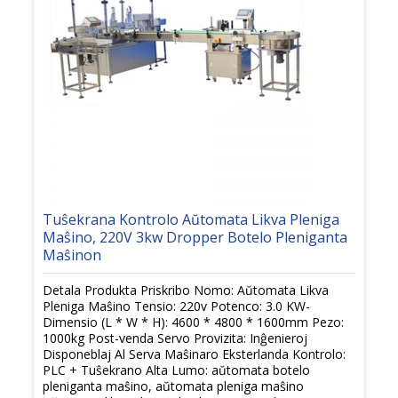
Tuŝekrana Kontrolo Aŭtomata Likva Pleniga
Maŝino, 220V 3kw Dropper Botelo Pleniganta
Maŝinon
Detala Produkta Priskribo Nomo: Aŭtomata Likva
Pleniga Maŝino Tensio: 220v Potenco: 3.0 KW-
Dimensio (L * W * H): 4600 * 4800 * 1600mm Pezo:
1000kg Post-venda Servo Provizita: Inĝenieroj
Disponeblaj Al Serva Maŝinaro Eksterlanda Kontrolo:
PLC + Tuŝekrano Alta Lumo: aŭtomata botelo
pleniganta maŝino, aŭtomata pleniga maŝino