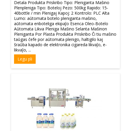
Detala Produkta Priskribo Tipo: Pleniganta Maŝino
Plenpleniga Tipo: Boteloj Pezo: 500kg Rapido: 15-
40bottle / min Plenigaj Kapoj: 2 Kontrolo: PLC Alta
Lumo: aŭtomata botelo pleniganta maŝino,
aŭtomata enboteliga ekipaĵo Esenca Oleo-Botelo
Aŭtomata Likva Pleniga Maŝino Selanta Maŝinon
Pleniganta Por Plasta Produkta Priskribo Ĉi tiu maŝino
taŭgas ĉefe por aŭtomata plenigo, haltigilo kaj
ŝraŭba kapado de elektronika cigareda likvaĵo, e-
likvaĵo, ...
Legu pli