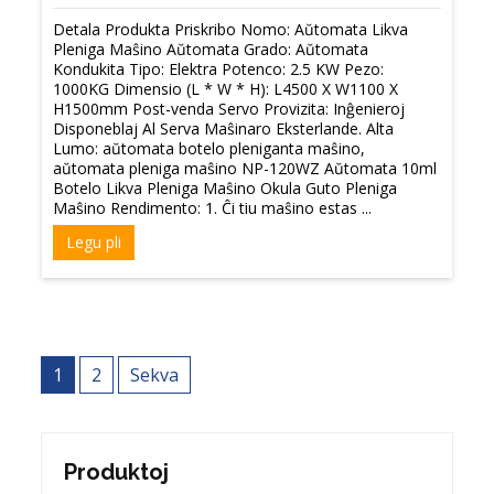
Detala Produkta Priskribo Nomo: Aŭtomata Likva
Pleniga Maŝino Aŭtomata Grado: Aŭtomata
Kondukita Tipo: Elektra Potenco: 2.5 KW Pezo:
1000KG Dimensio (L * W * H): L4500 X W1100 X
H1500mm Post-venda Servo Provizita: Inĝenieroj
Disponeblaj Al Serva Maŝinaro Eksterlande. Alta
Lumo: aŭtomata botelo pleniganta maŝino,
aŭtomata pleniga maŝino NP-120WZ Aŭtomata 10ml
Botelo Likva Pleniga Maŝino Okula Guto Pleniga
Maŝino Rendimento: 1. Ĉi tiu maŝino estas ...
Legu pli
Navigado
1
2
Sekva
tra
afiŝoj
Produktoj