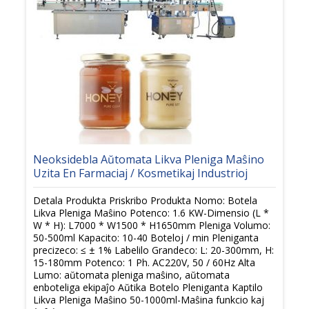
Neoksidebla Aŭtomata Likva Pleniga Maŝino
Uzita En Farmaciaj / Kosmetikaj Industrioj
Detala Produkta Priskribo Produkta Nomo: Botela
Likva Pleniga Maŝino Potenco: 1.6 KW-Dimensio (L *
W * H): L7000 * W1500 * H1650mm Pleniga Volumo:
50-500ml Kapacito: 10-40 Boteloj / min Pleniganta
precizeco: ≤ ± 1% Labelilo Grandeco: L: 20-300mm, H:
15-180mm Potenco: 1 Ph. AC220V, 50 / 60Hz Alta
Lumo: aŭtomata pleniga maŝino, aŭtomata
enboteliga ekipaĵo Aŭtika Botelo Pleniganta Kaptilo
Likva Pleniga Maŝino 50-1000ml-Maŝina funkcio kaj