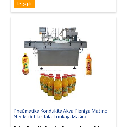
Legu pli
Pneŭmatika Kondukita Akva Pleniga Maŝino,
Neoksidebla ŝtala Trinkaĵa Maŝino