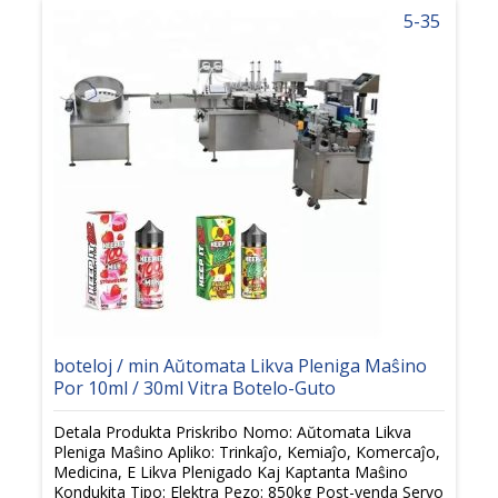
5-35
boteloj / min Aŭtomata Likva Pleniga Maŝino
Por 10ml / 30ml Vitra Botelo-Guto
Detala Produkta Priskribo Nomo: Aŭtomata Likva
Pleniga Maŝino Apliko: Trinkaĵo, Kemiaĵo, Komercaĵo,
Medicina, E Likva Plenigado Kaj Kaptanta Maŝino
Kondukita Tipo: Elektra Pezo: 850kg Post-venda Servo