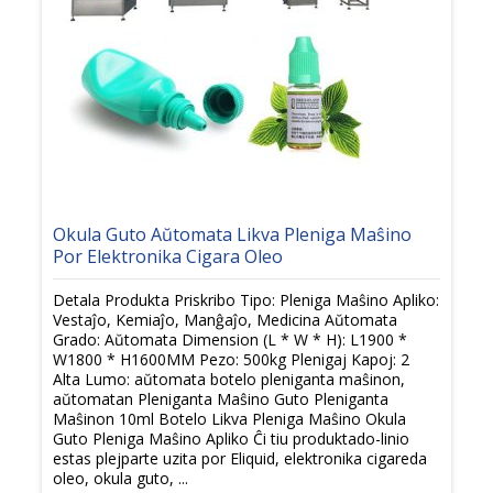
Okula Guto Aŭtomata Likva Pleniga Maŝino
Por Elektronika Cigara Oleo
Detala Produkta Priskribo Tipo: Pleniga Maŝino Apliko:
Vestaĵo, Kemiaĵo, Manĝaĵo, Medicina Aŭtomata
Grado: Aŭtomata Dimension (L * W * H): L1900 *
W1800 * H1600MM Pezo: 500kg Plenigaj Kapoj: 2
Alta Lumo: aŭtomata botelo pleniganta maŝinon,
aŭtomatan Pleniganta Maŝino Guto Pleniganta
Maŝinon 10ml Botelo Likva Pleniga Maŝino Okula
Guto Pleniga Maŝino Apliko Ĉi tiu produktado-linio
estas plejparte uzita por Eliquid, elektronika cigareda
oleo, okula guto, ...