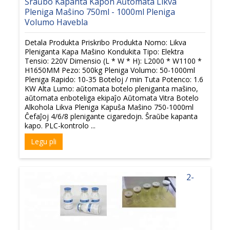
Ŝraŭbo Kapanta Kapon Aŭtomata Likva
Pleniga Maŝino 750ml - 1000ml Pleniga
Volumo Havebla
Detala Produkta Priskribo Produkta Nomo: Likva
Pleniganta Kapa Maŝino Kondukita Tipo: Elektra
Tensio: 220V Dimensio (L * W * H): L2000 * W1100 *
H1650MM Pezo: 500kg Pleniga Volumo: 50-1000ml
Pleniga Rapido: 10-35 Boteloj / min Tuta Potenco: 1.6
KW Alta Lumo: aŭtomata botelo pleniganta maŝino,
aŭtomata enboteliga ekipaĵo Aŭtomata Vitra Botelo
Alkohola Likva Pleniga Kapuŝa Maŝino 750-1000ml
Ĉefaĵoj 4/6/8 plenigante cigaredojn. Ŝraŭbe kapanta
kapo. PLC-kontrolo ...
Legu pli
2-