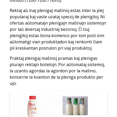
minuto (1200-7200 / horo).
Rektaj aŭ inaj plenigaj maŝinoj estas inter la plej
popularaj kaj vaste uzataj specoj de plenigiloj. Ni
ofertas aŭtomatajn plenigajn maŝinajn sistemojn
por laŭ diversaj industriaj bezonoj. Ĉi tiuj
plenigiloj estas bona komenco por iom post iom
aŭtomatigi vian produktadon kaj renkonti ĉiam
pli kreskantan postulon pri viaj produktoj.
Praktaj plenigaj maŝinoj pramas kaj plenigas
plurajn rektajn botelojn. Por aŭtomataj sistemoj,
la uzanto agordas la agordon por la maŝino,
koncerne la kvanton de la pleniga produkto per
ujo.