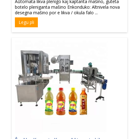
Aŭtomata likva plenigo kaj kaptanta maŝino, guteta
botelo pleniganta maŝino Enkonduko: Altnivela nova
desegna maŝino por e likva / okula falo ...
Legu pli